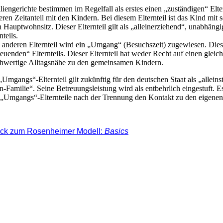
liengerichte bestimmen im Regelfall als erstes einen „zuständigen“ Elte
eren Zeitanteil mit den Kindern. Bei diesem Elternteil ist das Kind mi
n Hauptwohnsitz. Dieser Elternteil gilt als „alleinerziehend“, unabhäng
nteils.
anderen Elternteil wird ein „Umgang“ (Besuchszeit) zugewiesen. Dieser Z
reuenden“ Elternteils. Dieser Elternteil hat weder Recht auf einen glei
chwertige Alltagsnähe zu den gemeinsamen Kindern.
„Umgangs“-Elternteil gilt zukünftig für den deutschen Staat als „alleins
rn-Familie“. Seine Betreuungsleistung wird als entbehrlich eingestuft. E
r „Umgangs“-Elternteile nach der Trennung den Kontakt zu den eigenen 
ück zum Rosenheimer Modell:
Basics