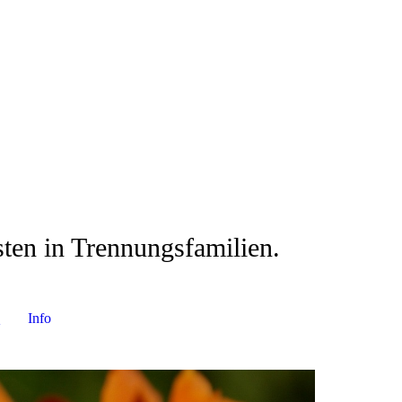
sten in Trennungsfamilien.
Q
Info