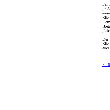
Fami
größ
eine
Elter
Dem 
„bet
glei
Der 
Elte
alle
zur